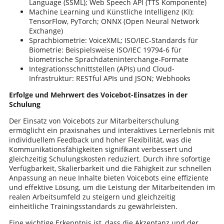
Language (SSML); Web Speech API (TTS Komponente)
Machine Learning und Künstliche Intelligenz (KI):
TensorFlow, PyTorch; ONNX (Open Neural Network
Exchange)
Sprachbiometrie: VoiceXML; ISO/IEC-Standards für
Biometrie: Beispielsweise ISO/IEC 19794-6 für
biometrische Sprachdateninterchange-Formate
Integrationsschnittstellen (APIs) und Cloud-
Infrastruktur: RESTful APIs und JSON; Webhooks
Erfolge und Mehrwert des Voicebot-Einsatzes in der
Schulung
Der Einsatz von Voicebots zur Mitarbeiterschulung
ermöglicht ein praxisnahes und interaktives Lernerlebnis mit
individuellem Feedback und hoher Flexibilität, was die
Kommunikationsfähigkeiten signifikant verbessert und
gleichzeitig Schulungskosten reduziert. Durch ihre sofortige
Verfügbarkeit, Skalierbarkeit und die Fähigkeit zur schnellen
Anpassung an neue Inhalte bieten Voicebots eine effiziente
und effektive Lösung, um die Leistung der Mitarbeitenden im
realen Arbeitsumfeld zu steigern und gleichzeitig
einheitliche Trainingsstandards zu gewährleisten.
Eine wichtige Erkenntnis ist, dass die Akzeptanz und der