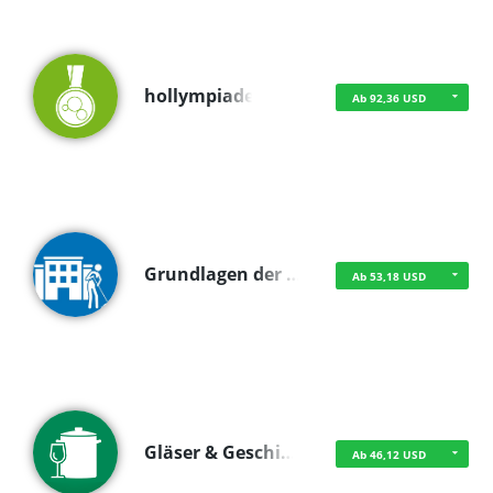
hollympiade
Ab 92,36 USD
Grundlagen der …
Ab 53,18 USD
Gläser & Geschi…
Ab 46,12 USD