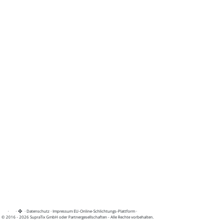
·
·
·
Datenschutz
·
Impressum
EU-Online-Schlichtungs-Plattform
·
© 2016 - 2026 SupraTix GmbH oder Partnergesellschaften - Alle Rechte vorbehalten.