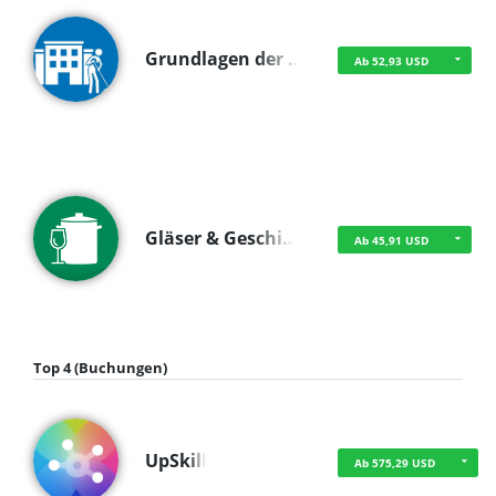
Grundlagen der …
Ab 52,93 USD
Gläser & Geschi…
Ab 45,91 USD
Top 4 (Buchungen)
UpSkill
Ab 575,29 USD