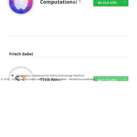
Computational T…
Ab 23,0 USD
Frisch dabei
·
·
·
Datenschutz
·
Impressum
EU-Online-Schlichtungs-Plattform
·
TUA News
© 2016 - 2026 SupraTix GmbH oder Partnergesellschaften - Alle Rechte vorbehalten.
Ab 1,15 USD
course2_only_te…
Ab 1,15 USD