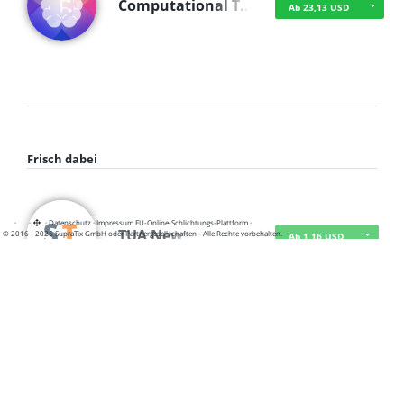
Computational T…
Ab 23,13 USD
Frisch dabei
·
·
·
Datenschutz
·
Impressum
EU-Online-Schlichtungs-Plattform
·
TUA News
© 2016 - 2026 SupraTix GmbH oder Partnergesellschaften - Alle Rechte vorbehalten.
Ab 1,16 USD
course2_only_te…
Ab 1,16 USD