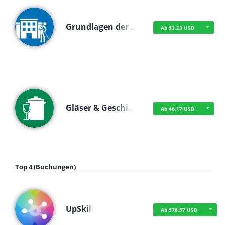
Grundlagen der …
Ab 53,23 USD
Gläser & Geschi…
Ab 46,17 USD
Top 4 (Buchungen)
UpSkill
Ab 578,57 USD