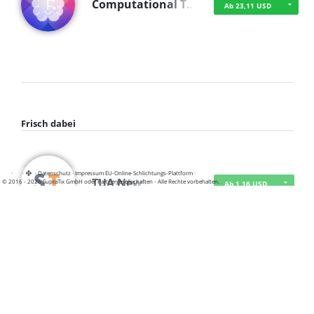
Computational T…
Ab 23,11 USD
Frisch dabei
·
·
·
Datenschutz
·
Impressum
EU-Online-Schlichtungs-Plattform
·
TUA News
© 2016 - 2026 SupraTix GmbH oder Partnergesellschaften - Alle Rechte vorbehalten.
Ab 1,16 USD
course2_only_te…
Ab 1,16 USD