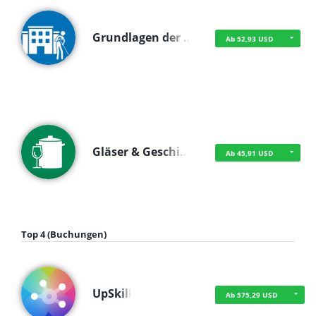
Grundlagen der …
Ab 52,93 USD
Gläser & Geschi…
Ab 45,91 USD
Top 4 (Buchungen)
UpSkill
Ab 575,29 USD