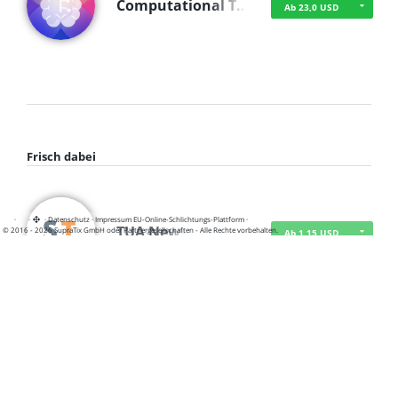
Computational T…
Ab 23,0 USD
Frisch dabei
·
·
·
Datenschutz
·
Impressum
EU-Online-Schlichtungs-Plattform
·
TUA News
© 2016 - 2026 SupraTix GmbH oder Partnergesellschaften - Alle Rechte vorbehalten.
Ab 1,15 USD
course2_only_te…
Ab 1,15 USD