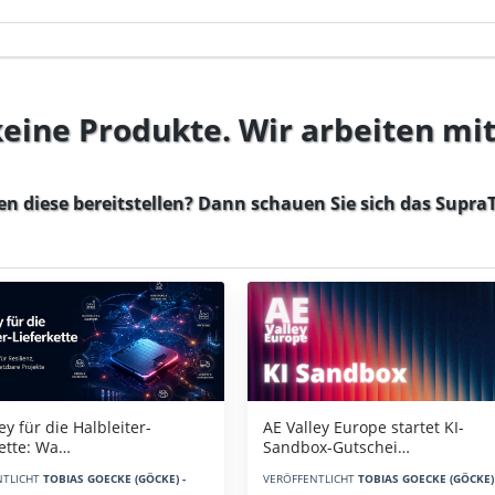
 keine Produkte. Wir arbeiten mi
en diese bereitstellen? Dann schauen Sie sich das
SupraT
AE Valley Europe startet KI-
ey für die Halbleiter-
Sandbox-Gutschei…
kette: Wa…
VERÖFFENTLICHT
TOBIAS GOECKE (GÖCKE) 
NTLICHT
TOBIAS GOECKE (GÖCKE) -