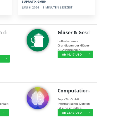
SUPRATIX GMBH
JUNI 6, 2026 | 3 MINUTEN LESEZEIT
n der …
Gläser & Geschi…
holluakademie
Grundlagen der Gläser-
& Geschirrreinig…
Ab 46,17 USD
Computational T…
SupraTix GmbH
chkeit
Informatisches Denken
ist eine grundleg…
Ab 23,13 USD