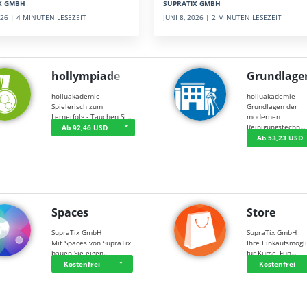
SUPRATIX GMBH
X GMBH
JUNI 8, 2026 | 2 MINUTEN LESEZEIT
2026 | 4 MINUTEN LESEZEIT
hollympiade
Grundlage
holluakademie
holluakademie
Spielerisch zum
Grundlagen der
Lernerfolg - Tauchen Si…
modernen
Reinigungstechn…
Ab 92,46 USD
Ab 53,23 USD
Spaces
Store
SupraTix GmbH
SupraTix GmbH
Mit Spaces von SupraTix
Ihre Einkaufsmögli
bauen Sie eigen…
für Kurse, Fun…
Kostenfrei
Kostenfrei