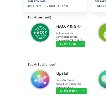
SUPRATI
SUPRATIX GMBH
JUNI 8, 
JUNI 8, 2026 | 3 MINUTEN LESEZEIT
Top 4 (Lernzeit)
HACCP & GHP
holluakademie
Lerninhalte zu den
Themen HACCP, GHP, P…
Ab 67,12 USD
Top 4 (Buchungen)
UpSkill
SupraTix GmbH
UpSkill unterstützt Sie
dabei das Richt…
Ab 578,57 USD