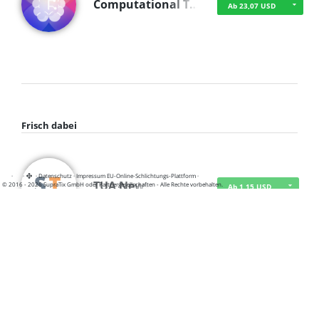
Computational T…
Ab 23,07 USD
Frisch dabei
·
·
·
Datenschutz
·
Impressum
EU-Online-Schlichtungs-Plattform
·
TUA News
© 2016 - 2026 SupraTix GmbH oder Partnergesellschaften - Alle Rechte vorbehalten.
Ab 1,15 USD
course2_only_te…
Ab 1,15 USD