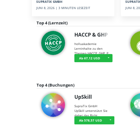
SUPRATI
SUPRATIX GMBH
JUNI 8, 
JUNI 8, 2026 | 3 MINUTEN LESEZEIT
Top 4 (Lernzeit)
HACCP & GHP
holluakademie
Lerninhalte zu den
Themen HACCP, GHP, P…
Ab 67,12 USD
Top 4 (Buchungen)
UpSkill
SupraTix GmbH
UpSkill unterstützt Sie
dabei das Richt…
Ab 578,57 USD