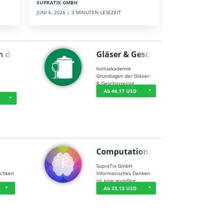
SUPRATIX GMBH
JUNI 6, 2026 | 3 MINUTEN LESEZEIT
n der …
Gläser & Geschi…
holluakademie
Grundlagen der Gläser-
& Geschirrreinig…
Ab 46,17 USD
Computational T…
SupraTix GmbH
chkeit
Informatisches Denken
ist eine grundleg…
Ab 23,13 USD