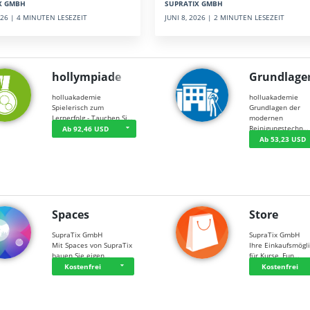
SUPRATIX GMBH
X GMBH
JUNI 8, 2026 | 2 MINUTEN LESEZEIT
2026 | 4 MINUTEN LESEZEIT
hollympiade
Grundlage
holluakademie
holluakademie
Spielerisch zum
Grundlagen der
Lernerfolg - Tauchen Si…
modernen
Reinigungstechn…
Ab 92,46 USD
Ab 53,23 USD
Spaces
Store
SupraTix GmbH
SupraTix GmbH
Mit Spaces von SupraTix
Ihre Einkaufsmögli
bauen Sie eigen…
für Kurse, Fun…
Kostenfrei
Kostenfrei