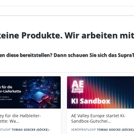
 keine Produkte. Wir arbeiten mi
en diese bereitstellen? Dann schauen Sie sich das
SupraT
AE Valley Europe startet KI-
ey für die Halbleiter-
Sandbox-Gutschei…
kette: Wa…
VERÖFFENTLICHT
TOBIAS GOECKE (GÖCKE) 
NTLICHT
TOBIAS GOECKE (GÖCKE) -