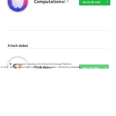
Computational T…
Ab 23,08 USD
Frisch dabei
·
·
·
Datenschutz
·
Impressum
EU-Online-Schlichtungs-Plattform
·
TUA News
© 2016 - 2026 SupraTix GmbH oder Partnergesellschaften - Alle Rechte vorbehalten.
Ab 1,15 USD
course2_only_te…
Ab 1,15 USD