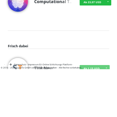
Computational T…
Ab 23,07 USD
Frisch dabei
·
·
·
Datenschutz
·
Impressum
EU-Online-Schlichtungs-Plattform
·
TUA News
© 2016 - 2026 SupraTix GmbH oder Partnergesellschaften - Alle Rechte vorbehalten.
Ab 1,15 USD
course2_only_te…
Ab 1,15 USD