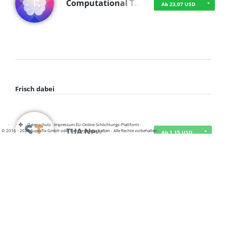
Computational T…
Ab 23,07 USD
Frisch dabei
·
·
·
Datenschutz
·
Impressum
EU-Online-Schlichtungs-Plattform
·
TUA News
© 2016 - 2026 SupraTix GmbH oder Partnergesellschaften - Alle Rechte vorbehalten.
Ab 1,15 USD
course2_only_te…
Ab 1,15 USD