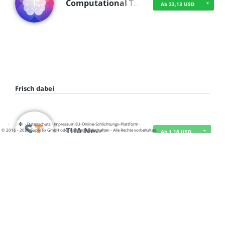
Computational T…
Ab 23,13 USD
Frisch dabei
·
·
·
Datenschutz
·
Impressum
EU-Online-Schlichtungs-Plattform
·
TUA News
© 2016 - 2026 SupraTix GmbH oder Partnergesellschaften - Alle Rechte vorbehalten.
Ab 1,16 USD
course2_only_te…
Ab 1,16 USD