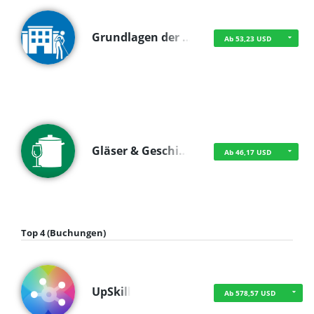
Grundlagen der …
Ab 53,23 USD
Gläser & Geschi…
Ab 46,17 USD
Top 4 (Buchungen)
UpSkill
Ab 578,57 USD