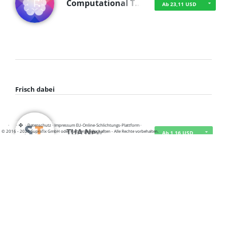
Computational T…
Ab 23,11 USD
Frisch dabei
·
·
·
Datenschutz
·
Impressum
EU-Online-Schlichtungs-Plattform
·
TUA News
© 2016 - 2026 SupraTix GmbH oder Partnergesellschaften - Alle Rechte vorbehalten.
Ab 1,16 USD
course2_only_te…
Ab 1,16 USD