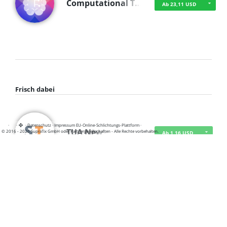
Computational T…
Ab 23,11 USD
Frisch dabei
·
·
·
Datenschutz
·
Impressum
EU-Online-Schlichtungs-Plattform
·
TUA News
© 2016 - 2026 SupraTix GmbH oder Partnergesellschaften - Alle Rechte vorbehalten.
Ab 1,16 USD
course2_only_te…
Ab 1,16 USD