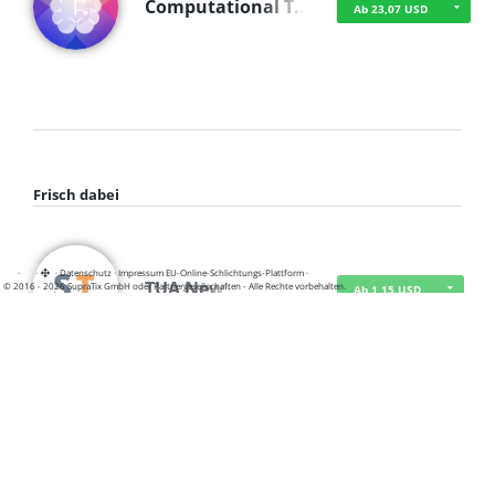
Computational T…
Ab 23,07 USD
Frisch dabei
·
·
·
Datenschutz
·
Impressum
EU-Online-Schlichtungs-Plattform
·
TUA News
© 2016 - 2026 SupraTix GmbH oder Partnergesellschaften - Alle Rechte vorbehalten.
Ab 1,15 USD
course2_only_te…
Ab 1,15 USD