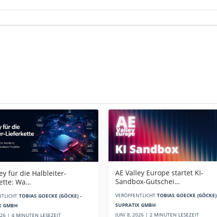
AE Valley Europe startet KI-
ey für die Halbleiter-
Sandbox-Gutschei…
kette: Wa…
VERÖFFENTLICHT
TOBIAS GOECKE (GÖCKE) 
NTLICHT
TOBIAS GOECKE (GÖCKE) -
SUPRATIX GMBH
X GMBH
JUNI 8, 2026 | 2 MINUTEN LESEZEIT
2026 | 4 MINUTEN LESEZEIT