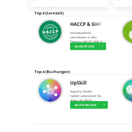
Top 4 (Lernzeit)
HACCP & GHP
holluakademie
Lerninhalte zu den
Themen HACCP, GHP, P…
Ab 66,93 USD
Top 4 (Buchungen)
UpSkill
SupraTix GmbH
UpSkill unterstützt Sie
dabei das Richt…
Ab 576,88 USD