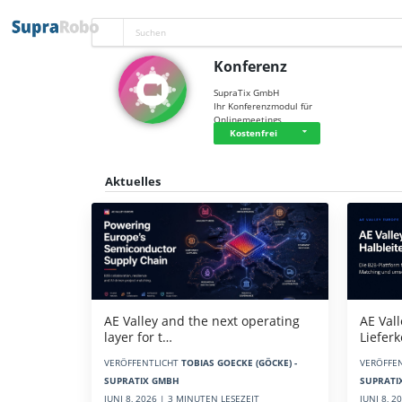
Konferenz
SupraTix GmbH
Ihr Konferenzmodul für
Onlinemeetings
Kostenfrei
Aktuelles
AE Vall
AE Valley and the next operating
Liefer
layer for t…
VERÖFFE
VERÖFFENTLICHT
TOBIAS GOECKE (GÖCKE) -
SUPRATI
SUPRATIX GMBH
JUNI 8, 
JUNI 8, 2026 | 3 MINUTEN LESEZEIT