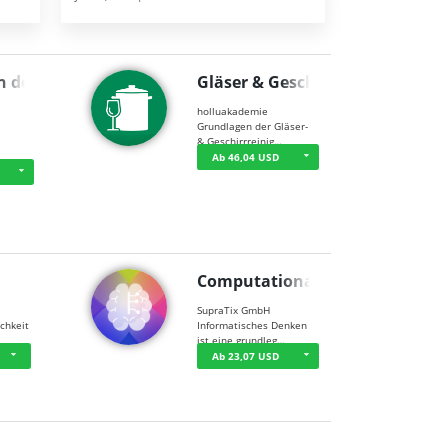
n der …
Gläser & Geschi…
holluakademie
Grundlagen der Gläser-
& Geschirrreinig…
Ab 46,04 USD
Computational T…
SupraTix GmbH
chkeit
Informatisches Denken
ist eine grundleg…
Ab 23,07 USD