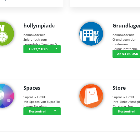
hollympiade
Grundlage
holluakademie
holluakademie
Spielerisch zum
Grundlagen der
Lernerfolg - Tauchen Si…
modernen
Reinigungstechn…
Ab 92,2 USD
Ab 53,08 USD
Spaces
Store
SupraTix GmbH
SupraTix GmbH
Mit Spaces von SupraTix
Ihre Einkaufsmögli
bauen Sie eigen…
für Kurse, Fun…
Kostenfrei
Kostenfrei