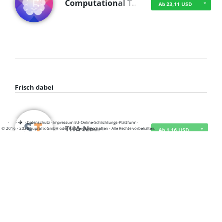
Computational T…
Ab 23,11 USD
Frisch dabei
·
·
·
Datenschutz
·
Impressum
EU-Online-Schlichtungs-Plattform
·
TUA News
© 2016 - 2026 SupraTix GmbH oder Partnergesellschaften - Alle Rechte vorbehalten.
Ab 1,16 USD
course2_only_te…
Ab 1,16 USD