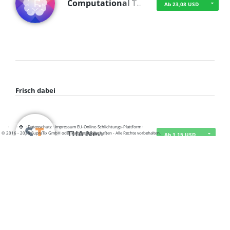
Computational T…
Ab 23,08 USD
Frisch dabei
·
·
·
Datenschutz
·
Impressum
EU-Online-Schlichtungs-Plattform
·
TUA News
© 2016 - 2026 SupraTix GmbH oder Partnergesellschaften - Alle Rechte vorbehalten.
Ab 1,15 USD
course2_only_te…
Ab 1,15 USD