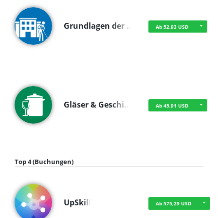
Grundlagen der …
Ab 52,93 USD
Gläser & Geschi…
Ab 45,91 USD
Top 4 (Buchungen)
UpSkill
Ab 575,29 USD