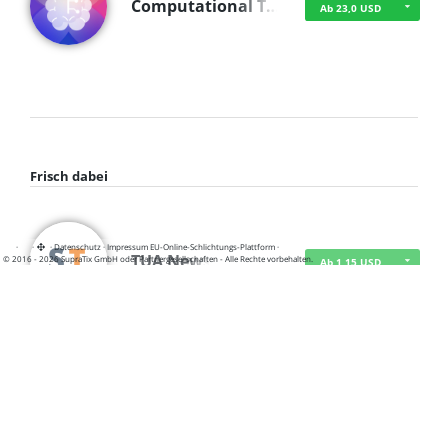
Computational T…
Ab 23,0 USD
Frisch dabei
·
·
·
Datenschutz
·
Impressum
EU-Online-Schlichtungs-Plattform
·
TUA News
© 2016 - 2026 SupraTix GmbH oder Partnergesellschaften - Alle Rechte vorbehalten.
Ab 1,15 USD
course2_only_te…
Ab 1,15 USD