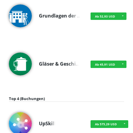
Grundlagen der …
Ab 52,93 USD
Gläser & Geschi…
Ab 45,91 USD
Top 4 (Buchungen)
UpSkill
Ab 575,29 USD