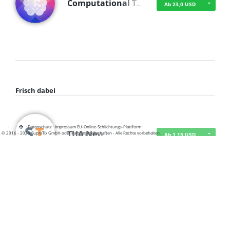
Computational T…
Ab 23,0 USD
Frisch dabei
·
·
·
Datenschutz
·
Impressum
EU-Online-Schlichtungs-Plattform
·
TUA News
© 2016 - 2026 SupraTix GmbH oder Partnergesellschaften - Alle Rechte vorbehalten.
Ab 1,15 USD
course2_only_te…
Ab 1,15 USD