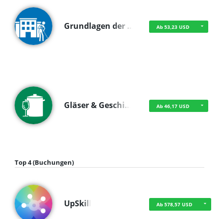
Grundlagen der …
Ab 53,23 USD
Gläser & Geschi…
Ab 46,17 USD
Top 4 (Buchungen)
UpSkill
Ab 578,57 USD