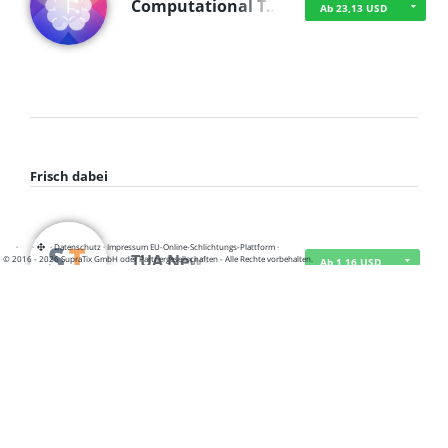
Computational T…
Ab 23,13 USD
Frisch dabei
·
·
·
Datenschutz
·
Impressum
EU-Online-Schlichtungs-Plattform
·
TUA News
© 2016 - 2026 SupraTix GmbH oder Partnergesellschaften - Alle Rechte vorbehalten.
Ab 1,16 USD
course2_only_te…
Ab 1,16 USD