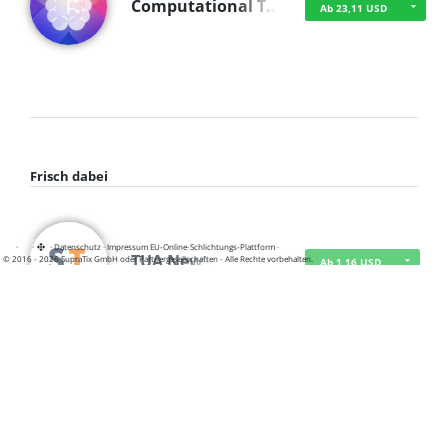
Computational T…
Ab 23,11 USD
Frisch dabei
·
·
·
Datenschutz
·
Impressum
EU-Online-Schlichtungs-Plattform
·
TUA News
© 2016 - 2026 SupraTix GmbH oder Partnergesellschaften - Alle Rechte vorbehalten.
Ab 1,16 USD
course2_only_te…
Ab 1,16 USD