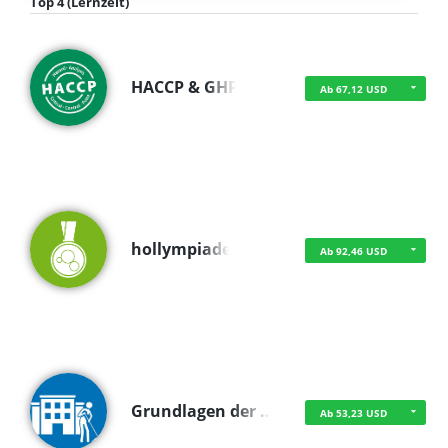
Top 4 (Lernzeit)
HACCP & GHP
Ab 67,12 USD
hollympiade
Ab 92,46 USD
Grundlagen der …
Ab 53,23 USD