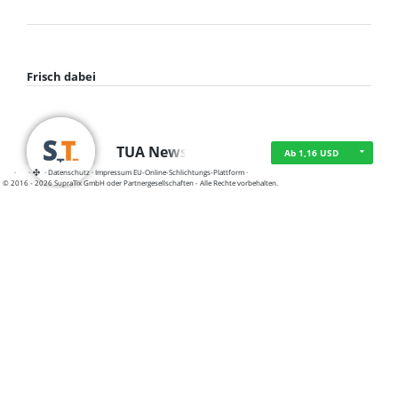
Frisch dabei
TUA News
Ab 1,16 USD
·
·
·
Datenschutz
·
Impressum
EU-Online-Schlichtungs-Plattform
·
© 2016 - 2026 SupraTix GmbH oder Partnergesellschaften - Alle Rechte vorbehalten.
course2_only_te…
Ab 1,16 USD