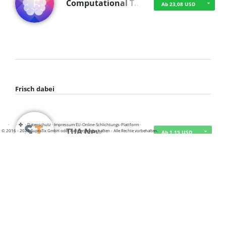
Computational T…
Ab 23,08 USD
Frisch dabei
·
·
·
Datenschutz
·
Impressum
EU-Online-Schlichtungs-Plattform
·
TUA News
© 2016 - 2026 SupraTix GmbH oder Partnergesellschaften - Alle Rechte vorbehalten.
Ab 1,15 USD
course2_only_te…
Ab 1,15 USD