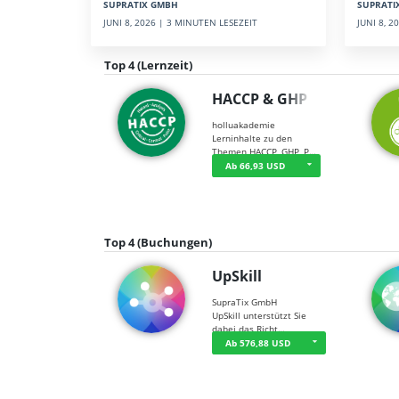
SUPRATI
SUPRATIX GMBH
JUNI 8, 
JUNI 8, 2026 | 3 MINUTEN LESEZEIT
Top 4 (Lernzeit)
HACCP & GHP
holluakademie
Lerninhalte zu den
Themen HACCP, GHP, P…
Ab 66,93 USD
Top 4 (Buchungen)
UpSkill
SupraTix GmbH
UpSkill unterstützt Sie
dabei das Richt…
Ab 576,88 USD