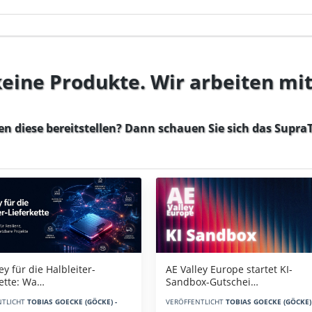
 keine Produkte. Wir arbeiten mi
en diese bereitstellen? Dann schauen Sie sich das
SupraT
AE Valley Europe startet KI-
ey für die Halbleiter-
Sandbox-Gutschei…
kette: Wa…
VERÖFFENTLICHT
TOBIAS GOECKE (GÖCKE) 
NTLICHT
TOBIAS GOECKE (GÖCKE) -