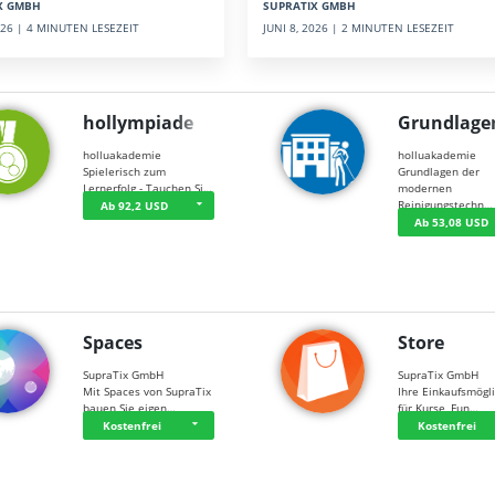
SUPRATIX GMBH
X GMBH
JUNI 8, 2026 | 2 MINUTEN LESEZEIT
2026 | 4 MINUTEN LESEZEIT
hollympiade
Grundlage
holluakademie
holluakademie
Spielerisch zum
Grundlagen der
Lernerfolg - Tauchen Si…
modernen
Reinigungstechn…
Ab 92,2 USD
Ab 53,08 USD
Spaces
Store
SupraTix GmbH
SupraTix GmbH
Mit Spaces von SupraTix
Ihre Einkaufsmögli
bauen Sie eigen…
für Kurse, Fun…
Kostenfrei
Kostenfrei