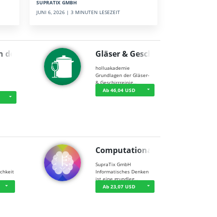
SUPRATIX GMBH
JUNI 6, 2026 | 3 MINUTEN LESEZEIT
n der …
Gläser & Geschi…
holluakademie
Grundlagen der Gläser-
& Geschirrreinig…
Ab 46,04 USD
Computational T…
SupraTix GmbH
chkeit
Informatisches Denken
ist eine grundleg…
Ab 23,07 USD