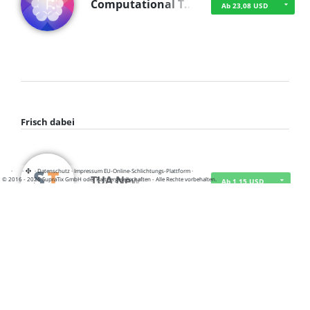
Computational T…
Ab 23,08 USD
Frisch dabei
·
·
·
Datenschutz
·
Impressum
EU-Online-Schlichtungs-Plattform
·
TUA News
© 2016 - 2026 SupraTix GmbH oder Partnergesellschaften - Alle Rechte vorbehalten.
Ab 1,15 USD
course2_only_te…
Ab 1,15 USD