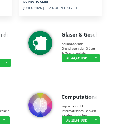
SUPRATIX GMBH
JUNI 6, 2026 | 3 MINUTEN LESEZEIT
n der …
Gläser & Geschi…
holluakademie
Grundlagen der Gläser-
& Geschirrreinig…
Ab 46,07 USD
Computational T…
SupraTix GmbH
chkeit
Informatisches Denken
ist eine grundleg…
Ab 23,08 USD