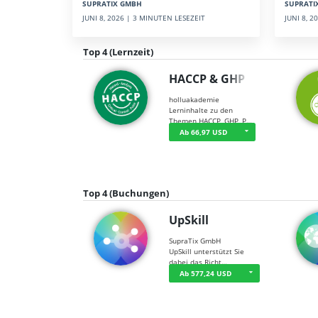
SUPRATI
SUPRATIX GMBH
JUNI 8, 
JUNI 8, 2026 | 3 MINUTEN LESEZEIT
Top 4 (Lernzeit)
HACCP & GHP
holluakademie
Lerninhalte zu den
Themen HACCP, GHP, P…
Ab 66,97 USD
Top 4 (Buchungen)
UpSkill
SupraTix GmbH
UpSkill unterstützt Sie
dabei das Richt…
Ab 577,24 USD