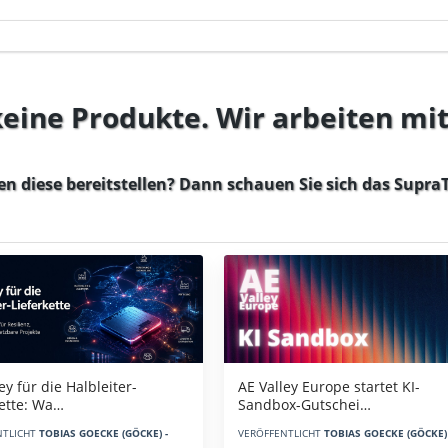
 keine Produkte. Wir arbeiten mi
en diese bereitstellen? Dann schauen Sie sich das
SupraT
AE Valley Europe startet KI-
ey für die Halbleiter-
Sandbox-Gutschei…
kette: Wa…
VERÖFFENTLICHT
TOBIAS GOECKE (GÖCKE) 
NTLICHT
TOBIAS GOECKE (GÖCKE) -