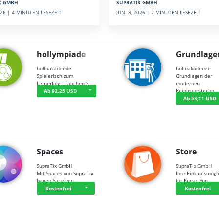
SUPRATIX GMBH
X GMBH
JUNI 8, 2026 | 2 MINUTEN LESEZEIT
2026 | 4 MINUTEN LESEZEIT
hollympiade
Grundlage
holluakademie
holluakademie
Spielerisch zum
Grundlagen der
Lernerfolg - Tauchen Si…
modernen
Reinigungstechn…
Ab 92,25 USD
Ab 53,11 USD
Spaces
Store
SupraTix GmbH
SupraTix GmbH
Mit Spaces von SupraTix
Ihre Einkaufsmögli
bauen Sie eigen…
für Kurse, Fun…
Kostenfrei
Kostenfrei