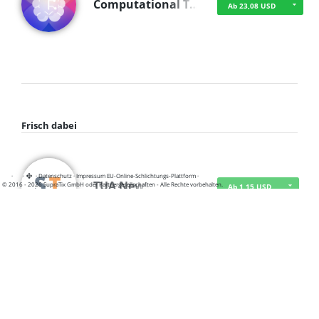
Computational T…
Ab 23,08 USD
Frisch dabei
·
·
·
Datenschutz
·
Impressum
EU-Online-Schlichtungs-Plattform
·
TUA News
© 2016 - 2026 SupraTix GmbH oder Partnergesellschaften - Alle Rechte vorbehalten.
Ab 1,15 USD
course2_only_te…
Ab 1,15 USD