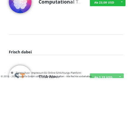
Computational T…
Ab 23,08 USD
Frisch dabei
·
·
·
Datenschutz
·
Impressum
EU-Online-Schlichtungs-Plattform
·
TUA News
© 2016 - 2026 SupraTix GmbH oder Partnergesellschaften - Alle Rechte vorbehalten.
Ab 1,15 USD
course2_only_te…
Ab 1,15 USD