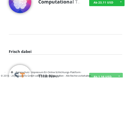
Computational T…
Ab 23,11 USD
Frisch dabei
·
·
·
Datenschutz
·
Impressum
EU-Online-Schlichtungs-Plattform
·
TUA News
© 2016 - 2026 SupraTix GmbH oder Partnergesellschaften - Alle Rechte vorbehalten.
Ab 1,16 USD
course2_only_te…
Ab 1,16 USD