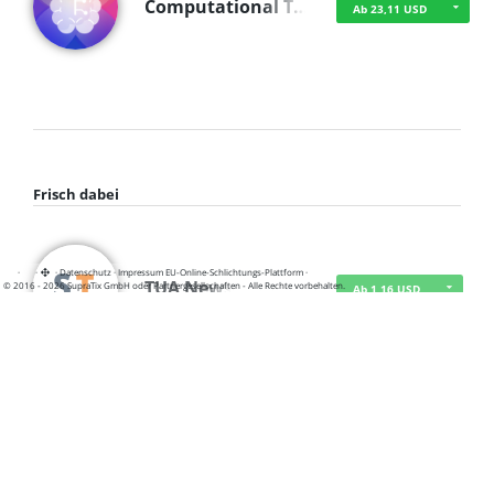
Computational T…
Ab 23,11 USD
Frisch dabei
·
·
·
Datenschutz
·
Impressum
EU-Online-Schlichtungs-Plattform
·
TUA News
© 2016 - 2026 SupraTix GmbH oder Partnergesellschaften - Alle Rechte vorbehalten.
Ab 1,16 USD
course2_only_te…
Ab 1,16 USD