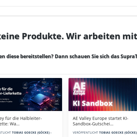
 keine Produkte. Wir arbeiten mi
en diese bereitstellen? Dann schauen Sie sich das
SupraT
AE Valley Europe startet KI-
ey für die Halbleiter-
Sandbox-Gutschei…
kette: Wa…
VERÖFFENTLICHT
TOBIAS GOECKE (GÖCKE) 
NTLICHT
TOBIAS GOECKE (GÖCKE) -