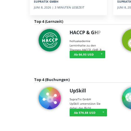
SUPRATI
SUPRATIX GMBH
JUNI 8, 
JUNI 8, 2026 | 3 MINUTEN LESEZEIT
Top 4 (Lernzeit)
HACCP & GHP
holluakademie
Lerninhalte zu den
Themen HACCP, GHP, P…
Ab 66,93 USD
Top 4 (Buchungen)
UpSkill
SupraTix GmbH
UpSkill unterstützt Sie
dabei das Richt…
Ab 576,88 USD