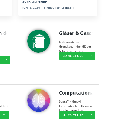
SUPRATIX GMBH
JUNI 6, 2026 | 3 MINUTEN LESEZEIT
n der …
Gläser & Geschi…
holluakademie
Grundlagen der Gläser-
& Geschirrreinig…
Ab 46,04 USD
Computational T…
SupraTix GmbH
chkeit
Informatisches Denken
ist eine grundleg…
Ab 23,07 USD