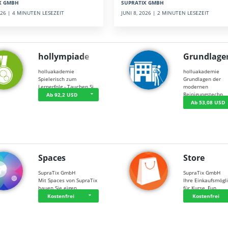
SUPRATIX GMBH
X GMBH
JUNI 8, 2026 | 2 MINUTEN LESEZEIT
2026 | 4 MINUTEN LESEZEIT
hollympiade
Grundlage
holluakademie
holluakademie
Spielerisch zum
Grundlagen der
Lernerfolg - Tauchen Si…
modernen
Reinigungstechn…
Ab 92,2 USD
Ab 53,08 USD
Spaces
Store
SupraTix GmbH
SupraTix GmbH
Mit Spaces von SupraTix
Ihre Einkaufsmögli
bauen Sie eigen…
für Kurse, Fun…
Kostenfrei
Kostenfrei