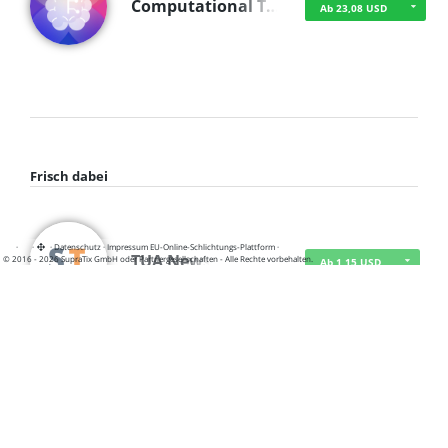
Computational T…
Ab 23,08 USD
Frisch dabei
·
·
·
Datenschutz
·
Impressum
EU-Online-Schlichtungs-Plattform
·
TUA News
© 2016 - 2026 SupraTix GmbH oder Partnergesellschaften - Alle Rechte vorbehalten.
Ab 1,15 USD
course2_only_te…
Ab 1,15 USD