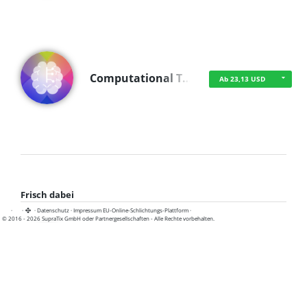
Computational T…
Ab 23,13 USD
Frisch dabei
·
·
·
Datenschutz
·
Impressum
EU-Online-Schlichtungs-Plattform
·
© 2016 - 2026 SupraTix GmbH oder Partnergesellschaften - Alle Rechte vorbehalten.
TUA News
Ab 1,16 USD