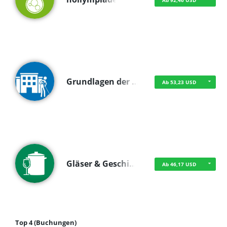
Ab 92,46 USD
Grundlagen der …
Ab 53,23 USD
Gläser & Geschi…
Ab 46,17 USD
Top 4 (Buchungen)