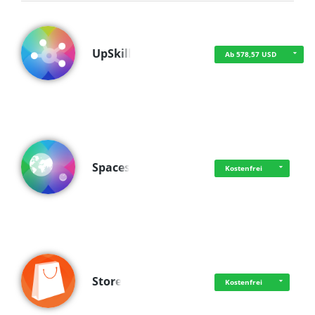
UpSkill
Ab 578,57 USD
Spaces
Kostenfrei
Store
Kostenfrei