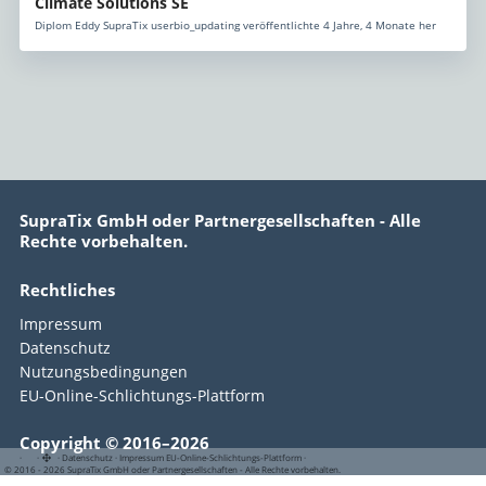
Climate Solutions SE
Diplom Eddy SupraTix userbio_updating veröffentlichte 4 Jahre, 4 Monate her
SupraTix GmbH oder Partnergesellschaften - Alle
Rechte vorbehalten.
Rechtliches
Impressum
Datenschutz
Nutzungsbedingungen
EU-Online-Schlichtungs-Plattform
Copyright © 2016–2026
·
·
·
Datenschutz
·
Impressum
EU-Online-Schlichtungs-Plattform
·
© 2016 - 2026 SupraTix GmbH oder Partnergesellschaften - Alle Rechte vorbehalten.